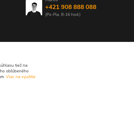
+421 908 888 088
(Po-Pia, 8-16 hod.)
úhlasu tiež na
ášho obľúbeného
iám.
Viac na využitie
Vytvorené na
Eshop-rychlo.sk