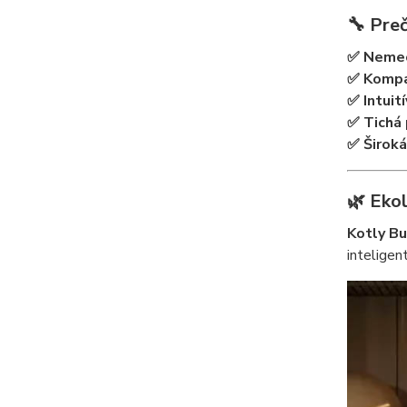
🔧 Pre
✅ Nemec
✅ Kompa
✅ Intuit
✅ Tichá 
✅ Širok
🌿 Eko
Kotly Bu
intelige