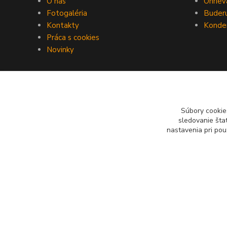
O nás
Ohriev
Fotogaléria
Buderu
Kontakty
Konden
Práca s cookies
Novinky
Súbory cookie
sledovanie šta
nastavenia pri pou