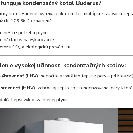
 funguje kondenzačný kotol Buderus?
ný kotol Buderus využíva pokročilú technológiu získavania tepl
 až do 109 %, čo znamená:
 nižšiu spotrebu plynu
e nákladov na vykurovanie
emisií CO₂ a ekologickú prevádzku
lenie vysokej účinnosti kondenzačných kotlov:
výhrevnosť (LHV):
nepočíta s využitím tepla z pary – pri klasic
hrevnosť (HHV):
zahŕňa aj teplo zo skondenzovanej pary, ktoré
dok? Lepší výkon za menej plynu.