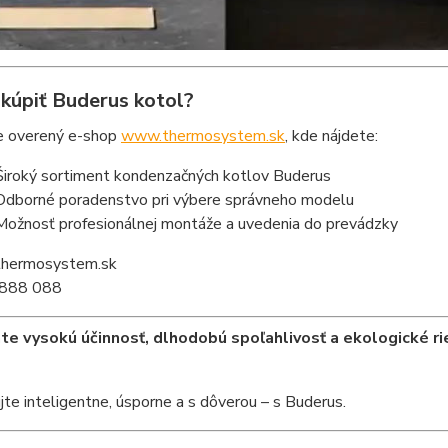
 kúpiť Buderus kotol?
e overený e-shop
www.thermosystem.sk
, kde nájdete:
 Široký sortiment kondenzačných kotlov Buderus
Odborné poradenstvo pri výbere správneho modelu
Možnosť profesionálnej montáže a uvedenia do prevádzky
thermosystem.sk
 888 088
te vysokú účinnosť, dlhodobú spoľahlivosť a ekologické r
jte inteligentne, úsporne a s dôverou – s Buderus.