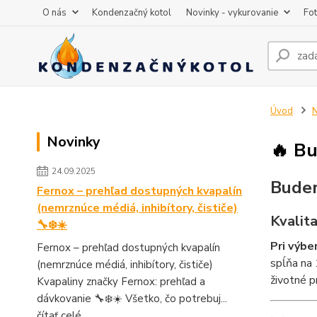
O nás
Kondenzačný kotol
Novinky - vykurovanie
Fot
Úvod
N
Novinky
🔥 Bu
24.09.2025
Buder
Fernox – prehľad dostupných kvapalín
(nemrznúce médiá, inhibítory, čističe)
Kvalit
🔧❄️☀️
Pri výbe
Fernox – prehľad dostupných kvapalín
spĺňa na 
(nemrznúce médiá, inhibítory, čističe)
životné p
Kvapaliny značky Fernox: prehľad a
dávkovanie 🔧❄️☀️ Všetko, čo potrebuj...
čítať celé