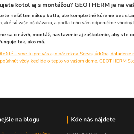
ujete kotol aj s montážou? GEOTHERM je na vaš
ete riešiť len nákup kotla, ale kompletné kúrenie bez st
 aké sú vaše očakávania, a podľa toho vám odporučíme vhodný ko
e sa o návrh, montáž, nastavenie aj zaškolenie, aby ste o
unguje tak, ako má.
ôležité – sme tu pre vás aj o pár rokov. Servis, údržba, doladeni
poľahnúť vždy, keď ide o teplo vo vašom dome. GEOTHERM Slo
nejšie na blogu
Kde nás nájdete