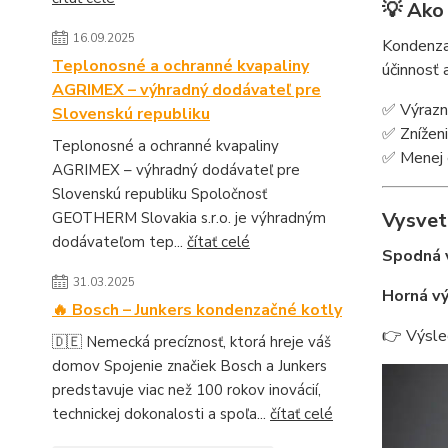
💡 Ako
16.09.2025
Kondenzač
Teplonosné a ochranné kvapaliny
účinnosť
AGRIMEX – výhradný dodávateľ pre
✅ Výrazne
Slovenskú republiku
✅ Zníženi
Teplonosné a ochranné kvapaliny
✅ Menej 
AGRIMEX – výhradný dodávateľ pre
Slovenskú republiku Spoločnosť
Vysvet
GEOTHERM Slovakia s.r.o. je výhradným
dodávateľom tep...
čítať celé
Spodná 
31.03.2025
Horná vý
🔥 Bosch – Junkers kondenzačné kotly
👉 Výsle
🇩🇪 Nemecká precíznosť, ktorá hreje váš
domov Spojenie značiek Bosch a Junkers
predstavuje viac než 100 rokov inovácií,
technickej dokonalosti a spoľa...
čítať celé