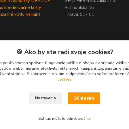
ače a zásobníky DRAŽICE
GEOTHERM Slovakia s.r.o.
s kondenzačné kotly
Ružindolská 16
začné kotly Vaillant
Trnava, 917 01
🍪 Ako by ste radi svoje cookies?
s používame na správne fungovanie nášho e-shopu av prípade vášho s
tistík o webe, meranie efektivity reklamných kampaní, zapamätanie v
žívaní stránok, či zobrazenie reklám zodpovedajúcich vašim preferenc
cookies
Súhlasím
Nastavenia
Súhlas môžete odmietnuť
tu
.