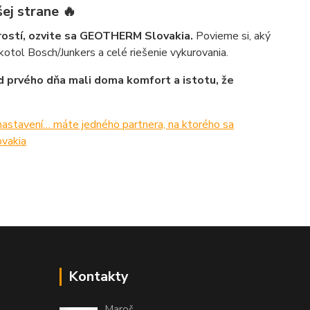
ej strane 🔥
arostí, ozvite sa GEOTHERM Slovakia.
Povieme si, aký
tol Bosch/Junkers a celé riešenie vykurovania.
d prvého dňa mali doma komfort a istotu, že
e nastavení… máte jedného partnera, na ktorého sa
vakia
Kontakty
Maroš