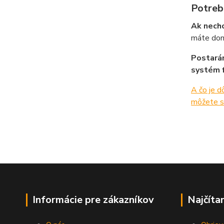
Potreb
Ak nechc
máte dom,
Postarám
systém f
A čo je d
môžete s
Informácie pre zákazníkov
Najčíta