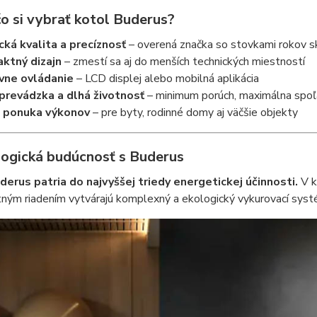
čo si vybrať kotol Buderus?
ká kvalita a precíznosť
– overená značka so stovkami rokov s
ktný dizajn
– zmestí sa aj do menších technických miestností
ívne ovládanie
– LCD displej alebo mobilná aplikácia
prevádzka a dlhá životnosť
– minimum porúch, maximálna spoľ
á ponuka výkonov
– pre byty, rodinné domy aj väčšie objekty
logická budúcnosť s Buderus
derus patria do najvyššej triedy energetickej účinnosti.
V k
ntným riadením vytvárajú komplexný a ekologický vykurovací sys