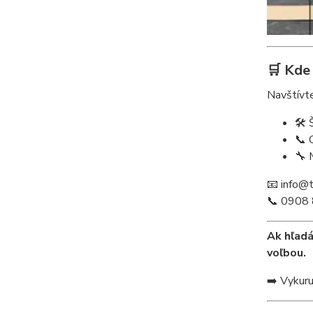
🛒 Kde
Navštívt
🛠️
📞 
🔧 
📧 info@
📞 0908
Ak hľadá
voľbou.
➡️ Vykuru